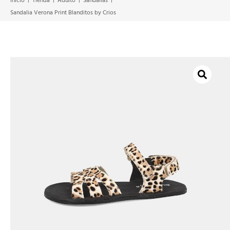
Inicio
Tienda
Adulto
Sandalias
Sandalia Verona Print Blanditos by Crios